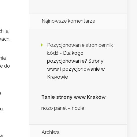
Najnowsze komentarze
h, a
kach.
Pozycjonowanie stron cennik
Łódź
-
Dla kogo
nia
pozycjonowanie? Strony
ne do
www i pozycjonowanie w
Krakowie
a
Tanie strony www Kraków
nozo panel – nozie
u,
Archiwa
 w