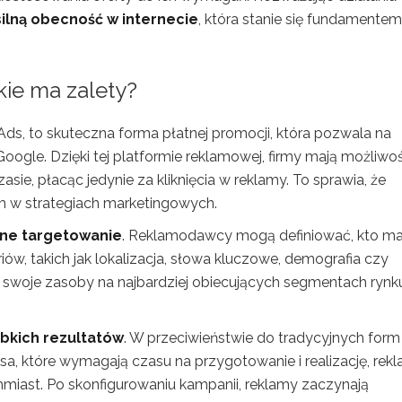
silną obecność w internecie
, która stanie się fundamentem
kie ma zalety?
s, to skuteczna forma płatnej promocji, która pozwala na
ogle. Dzięki tej platformie reklamowej, firmy mają możliwo
sie, płacąc jedynie za kliknięcia w reklamy. To sprawia, że
 w strategiach marketingowych.
jne targetowanie
. Reklamodawcy mogą definiować, kto m
riów, takich jak lokalizacja, słowa kluczowe, demografia czy
ć swoje zasoby na najbardziej obiecujących segmentach rynk
bkich rezultatów
. W przeciwieństwie do tradycyjnych form
asa, które wymagają czasu na przygotowanie i realizację, rek
ast. Po skonfigurowaniu kampanii, reklamy zaczynają