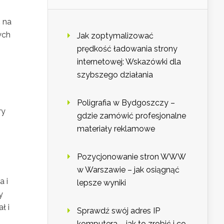
 na
ych
Jak zoptymalizować
prędkość ładowania strony
internetowej: Wskazówki dla
szybszego działania
Poligrafia w Bydgoszczy –
ry
gdzie zamówić profesjonalne
materiały reklamowe
Pozycjonowanie stron WWW
w Warszawie – jak osiągnąć
a i
lepsze wyniki
y
ł i
Sprawdź swój adres IP
komputera – jak to zrobić i co