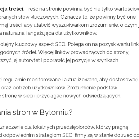
ja treści
. Treść na stronie powinna być nie tylko wartościo
branych słów kluczowych. Oznacza to, że powinny być one
ej treści, aby ułatwić wyszukiwarkom zrozumienie, o czym 
a naturalna i angażująca dla użytkowników.
 kolejny kluczowy aspekt SEO. Polega on na pozyskiwaniu lin
ygodnych źródeł. Więcej linków prowadzących do strony,
yć jej autorytet i poprawić jej pozycję w wynikach
ć regularnie monitorowane i aktualizowane, aby dostosować 
 oraz potrzeb użytkowników. Zrozumienie podstaw
tronę w sieci i przyciągać nowych odwiedzających.
ania stron w Bytomiu?
naczenie dla lokalnych przedsiębiorców, którzy pragną
ki odpowiednim strategiom SEO, firmy są w stanie dotrzeć d