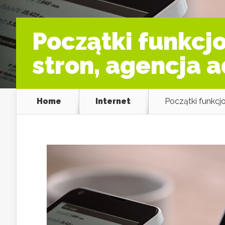
Początki funkcj
stron, agencja
Home
Internet
Początki funkcj