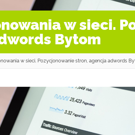
onowania w sieci. 
 adwords Bytom
onowania w sieci. Pozycjonowanie stron, agencja adwords B