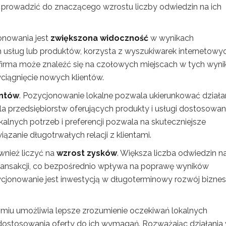
e prowadzić do znaczącego wzrostu liczby odwiedzin na ich
onowania jest
zwiększona widoczność
w wynikach
 usług lub produktów, korzysta z wyszukiwarek internetowyc
irma może znaleźć się na czołowych miejscach w tych wyni
ciągnięcie nowych klientów.
entów
. Pozycjonowanie lokalne pozwala ukierunkować działa
la przedsiębiorstw oferujących produkty i usługi dostosowa
kalnych potrzeb i preferencji pozwala na skuteczniejsze
zanie długotrwałych relacji z klientami.
wnież liczyć na
wzrost zysków
. Większa liczba odwiedzin n
 transakcji, co bezpośrednio wpływa na poprawę wyników
zycjonowanie jest inwestycją w długoterminowy rozwój biznes
miu umożliwia lepsze zrozumienie oczekiwań lokalnych
 dostosowania oferty do ich wymagań. Rozważając działania