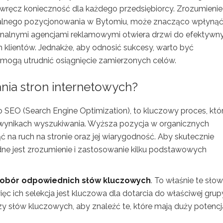
le wręcz konieczność dla każdego przedsiębiorcy. Zrozumienie
okalnego pozycjonowania w Bytomiu, może znacząco wpłynąć
onalnymi agencjami reklamowymi otwiera drzwi do efektywn
 klientów. Jednakże, aby odnosić sukcesy, warto być
mogą utrudnić osiągnięcie zamierzonych celów.
nia stron internetowych?
 SEO (Search Engine Optimization), to kluczowy proces, któ
 wynikach wyszukiwania. Wyższa pozycja w organicznych
a ruch na stronie oraz jej wiarygodność. Aby skutecznie
ne jest zrozumienie i zastosowanie kilku podstawowych
obór odpowiednich słów kluczowych
. To właśnie te słow
ęc ich selekcja jest kluczowa dla dotarcia do właściwej grup
y słów kluczowych, aby znaleźć te, które mają duży potencja