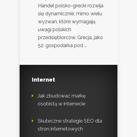
Handel polsko-grecki rozwija
się dynamicznie, mimo wielu
wyzwań, które wymagają
uwagi polskich
przedsiębiorców. Grecja, jako
52. gospodarka pod …
Internet
Jak zbudować markę
osobistą w internecie
Skuteczne strategie SEO dla
stron internetowych