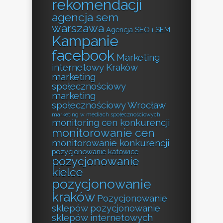
rekomendacji
agencja sem
warszawa
Agencja SEO i SEM
Kampanie
facebook
Marketing
internetowy Kraków
marketing
społecznościowy
marketing
społecznościowy Wrocław
marketing w mediach społecznościowych
monitoring cen konkurencji
monitorowanie cen
monitorowanie konkurencji
pozycjonowanie katowice
pozycjonowanie
kielce
pozycjonowanie
kraków
Pozycjonowanie
sklepów
pozycjonowanie
sklepów internetowych