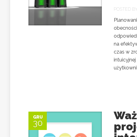
POSTED B
Planowani
obecności
odpowiedn
na efekty
czas w zr
intuicyjn
użytkowni
Waż
GRU
30
pro