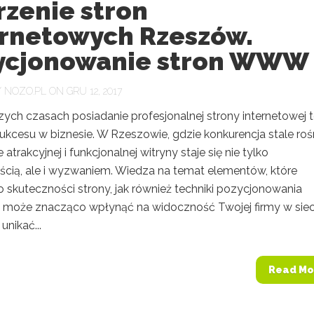
rzenie stron
ernetowych Rzeszów.
ycjonowanie stron WWW
Y
NOZO.PL
ON GRU 12, 2017
zych czasach posiadanie profesjonalnej strony internetowej 
ukcesu w biznesie. W Rzeszowie, gdzie konkurencja stale rośn
 atrakcyjnej i funkcjonalnej witryny staje się nie tylko
ścią, ale i wyzwaniem. Wiedza na temat elementów, które
 skuteczności strony, jak również techniki pozycjonowania
, może znacząco wpłynąć na widoczność Twojej firmy w siec
 unikać...
Read Mo