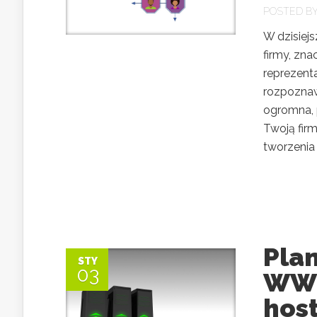
POSTED B
W dzisiej
firmy, zna
reprezent
rozpoznaw
ogromna, 
Twoją firm
tworzenia l
Pla
STY
03
WWW
hos