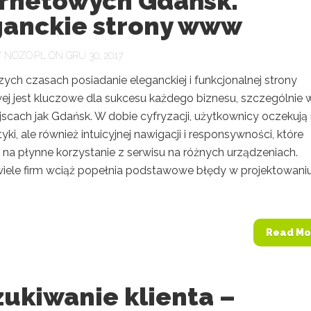
ernetowych Gdańsk.
ganckie strony www
Y
NOZO.PL
ON GRU 30, 2017
zych czasach posiadanie eleganckiej i funkcjonalnej strony
wej jest kluczowe dla sukcesu każdego biznesu, szczególnie 
jscach jak Gdańsk. W dobie cyfryzacji, użytkownicy oczekują 
tyki, ale również intuicyjnej nawigacji i responsywności, które
 na płynne korzystanie z serwisu na różnych urządzeniach.
 wiele firm wciąż popełnia podstawowe błędy w projektowaniu
Read Mo
ukiwanie klienta –