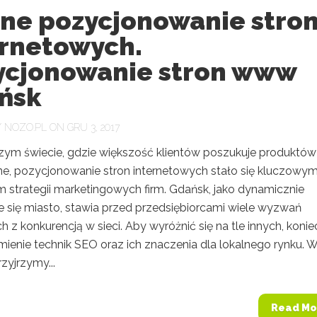
ne pozycjonowanie stro
ernetowych.
ycjonowanie stron www
ńsk
Y
NOZO.PL
ON GRU 3, 2017
szym świecie, gdzie większość klientów poszukuje produktów 
ine, pozycjonowanie stron internetowych stało się kluczowy
 strategii marketingowych firm. Gdańsk, jako dynamicznie
ce się miasto, stawia przed przedsiębiorcami wiele wyzwań
 z konkurencją w sieci. Aby wyróżnić się na tle innych, koni
mienie technik SEO oraz ich znaczenia dla lokalnego rynku. 
rzyjrzymy...
Read Mo