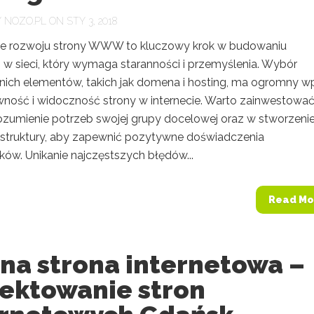
Y
NOZO.PL
ON STY 3, 2018
e rozwoju strony WWW to kluczowy krok w budowaniu
 w sieci, który wymaga staranności i przemyślenia. Wybór
ich elementów, takich jak domena i hosting, ma ogromny w
wność i widoczność strony w internecie. Warto zainwestowa
ozumienie potrzeb swojej grupy docelowej oraz w stworzeni
ej struktury, aby zapewnić pozytywne doświadczenia
ków. Unikanie najczęstszych błędów...
Read Mo
na strona internetowa –
jektowanie stron