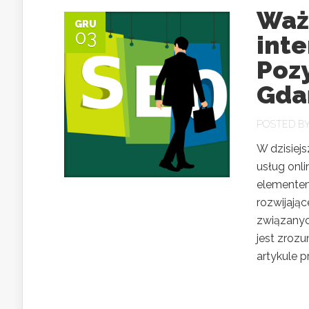
Waż
GRU
03
int
Poz
Gda
POSTED B
W dzisiej
usług onl
elementem
rozwijają
związanych
jest zrozu
artykule p