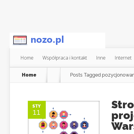
Home
Współpraca i kontakt
Inne
Internet
Home
Posts Tagged
pozycjonowani
Stro
STY
11
proj
War