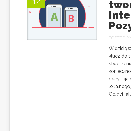
12
two
int
Poz
POSTED B
W dzisiejs
klucz do s
stworzenie
konieczno
decydują o
lokalnego
Odkryj, jak