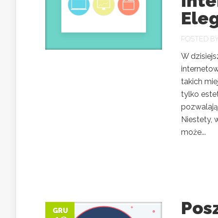
int
Ele
POSTED B
W dzisiejs
interneto
takich mie
tylko este
pozwalają
Niestety,
może...
Posz
GRU