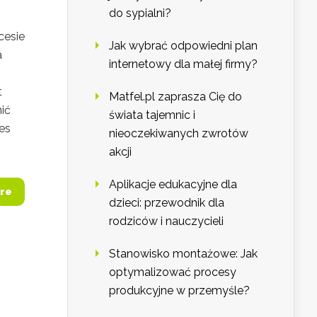
do sypialni?
cesie
Jak wybrać odpowiedni plan
a
internetowy dla małej firmy?
t
Matfel.pl zaprasza Cię do
ić
świata tajemnic i
ces
nieoczekiwanych zwrotów
akcji
Aplikacje edukacyjne dla
re
dzieci: przewodnik dla
rodziców i nauczycieli
Stanowisko montażowe: Jak
optymalizować procesy
produkcyjne w przemyśle?