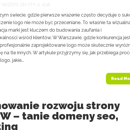
Y
NOZO.PL
ON STY 11, 2018
szym świecie, gdzie pierwsze wrażenie często decyduje o suk
czenie logo nie może być przeceniane. To właśnie ta wizualn
acja marki jest kluczem do budowania zaufania i
alności wśród klientów. W Warszawie, gdzie konkurencja jes
profesjonalnie zaprojektowane logo może skutecznie wyróżn
ę na tle innych. W artykule przyjrzymy się, jak przebiega pro
ogo, jakie...
Read Mo
nowanie rozwoju strony
 – tanie domeny seo,
ting