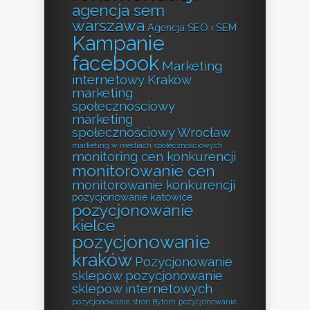
agencja sem
warszawa
Agencja SEO i SEM
Kampanie
facebook
Marketing
internetowy Kraków
marketing
społecznościowy
marketing
społecznościowy Wrocław
marketing w mediach społecznościowych
monitoring cen konkurencji
monitorowanie cen
monitorowanie konkurencji
pozycjonowanie katowice
pozycjonowanie
kielce
pozycjonowanie
kraków
Pozycjonowanie
sklepów
pozycjonowanie
sklepów internetowych
pozycjonowanie stron Bytom
pozycjonowanie