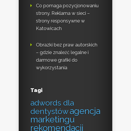
Co pomaga pozycjonowaniu
strony. Reklama w sieci –
strony responsywne w
Katowicach
Obrazki bez praw autorskich
– gdzie znaleźć legalne i
darmowe grafiki do
wykorzystania
Tagi
adwords dla
agencja
dentystów
marketingu
rekomendacji