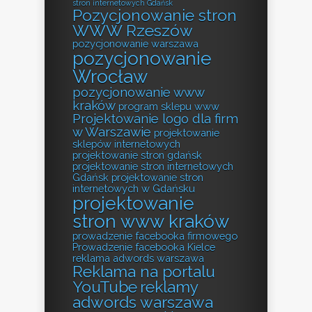
stron internetowych Gdańsk
Pozycjonowanie stron
WWW Rzeszów
pozycjonowanie warszawa
pozycjonowanie
Wrocław
pozycjonowanie www
kraków
program sklepu www
Projektowanie logo dla firm
w Warszawie
projektowanie
sklepów internetowych
projektowanie stron gdańsk
projektowanie stron internetowych
Gdańsk
projektowanie stron
internetowych w Gdańsku
projektowanie
stron www kraków
prowadzenie facebooka firmowego
Prowadzenie facebooka Kielce
reklama adwords warszawa
Reklama na portalu
YouTube
reklamy
adwords warszawa