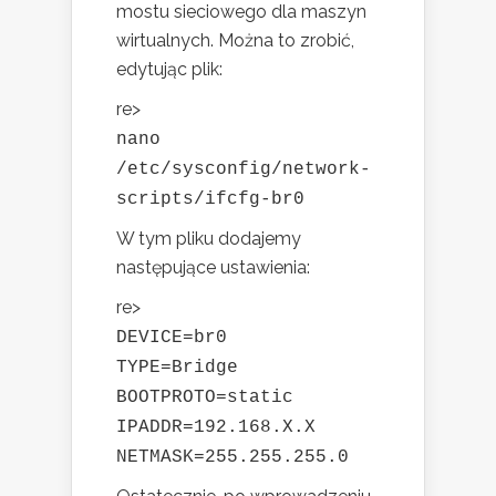
mostu sieciowego dla maszyn
wirtualnych. Można to zrobić,
edytując plik:
re>
nano
/etc/sysconfig/network-
scripts/ifcfg-br0
W tym pliku dodajemy
następujące ustawienia:
re>
DEVICE=br0
TYPE=Bridge
BOOTPROTO=static
IPADDR=192.168.X.X
NETMASK=255.255.255.0